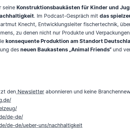
r seine
Konstruktionsbaukästen für Kinder und Jug
achhaltigkeit
. Im Podcast-Gespräch mit
das spielze
artmut Knecht, Entwicklungsleiter fischertechnik, übe
mens, zu denen nicht nur Produkte und Verpackunge
die
konsequente Produktion am Standort Deutschl
hung des
neuen Baukastens „Animal Friends“
und ver
tzt den
Newsletter
abonnieren und keine Branchennew
g.de/
elzeug/
.de/de-de/
.de/de-de/ueber-uns/nachhaltigkeit