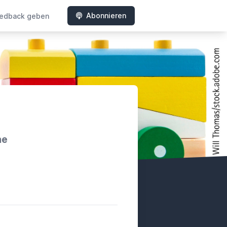
Abonnieren
edback geben
he